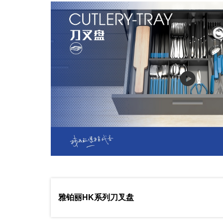
雅铂丽HK系列刀叉盘